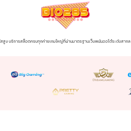
สสูง บริการสล็อตครบทุกค่ายเกมใหญ่ที่ผ่านมาตรฐานเว็บพนันออโต้ระดับสากล เว